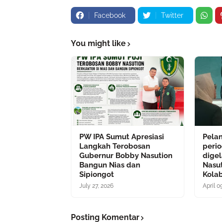
Facebook
Twitter
You might like
PW IPA Sumut Apresiasi
Pela
Langkah Terobosan
peri
Gubernur Bobby Nasution
dige
Bangun Nias dan
Nasu
Sipiongot
Kola
July 27, 2026
April 0
Posting Komentar