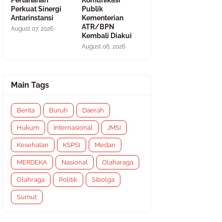
Pertanahan
Komunikasi
Perkuat Sinergi
Publik
Antarinstansi
Kementerian
ATR/BPN
August 07, 2026
Kembali Diakui
August 06, 2026
Main Tags
Berita
Buruh
Daerah
Hukum
Internasional
JMSI
Kesehatan
KSPSI
Medan
MERDEKA
Nasional
Olaharaga
Olahraga
Politik
Sibolga
Sumut