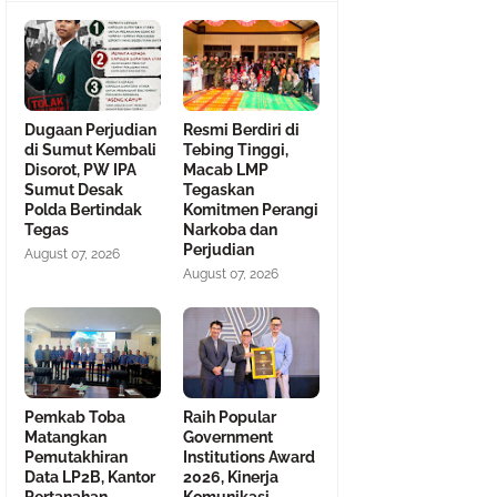
Dugaan Perjudian
Resmi Berdiri di
di Sumut Kembali
Tebing Tinggi,
Disorot, PW IPA
Macab LMP
Sumut Desak
Tegaskan
Polda Bertindak
Komitmen Perangi
Tegas
Narkoba dan
Perjudian
August 07, 2026
August 07, 2026
Pemkab Toba
Raih Popular
Matangkan
Government
Pemutakhiran
Institutions Award
Data LP2B, Kantor
2026, Kinerja