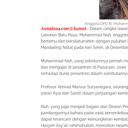
Anggota DPD RI, Muhamm
Jurnalis24.com || Sumut
- Dalam rangka lawata
Labuhan Batu Raya, Muhammad Nuh, anggota 
bertemu dan bersilaturrahim dengan puluhan 
Mandailing Natal pada hari Senin, 18 Desembe
Muhammad Nuh, yang sebelumnya pernah mondo
dan mengajar di pesantren di Pasuruan, Jaw
terhadap dunia pesantren dalam sambutanny
Profesor Ahmad Mansur Suryanegara, seorang 
peran Kyai dan Santri dalam perjuangan keme
Nuh, yang juga menjadi bagian dari Dewan P
pandangannya bahwa pada awal kemerdekaan
dapat terancam dengan kemungkinan kembalin
Hasyim Asy'ari rahimahullah, memohon nase