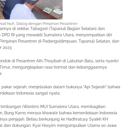
ad Nuh, Dialog dengan Pimpinan Pesantren
nnya di sekitar Tabagsel (Tapanuli Bagian Selatan) dan
DPD RI yang mewakili Sumatera Utara, menyempatkan diri
Pimpinan Pesantren di Padangsidimpuan, Tapanuli Selatan, dan
r 2023.
k di Pesantren Ath-Thoyibah di Labuhan Batu, serta nyantri
a Timur, mengungkapkan rasa hormat dan kebanggaannya
a.
pakar sejarah, menjelaskan dalam bukunya "Api Sejarah" bahwa
rdekaan Indonesia sangat nyata.
ertimbangan (Wantim) MUI Sumatera Utara, membagikan
, Bung Karno merasa khawatir bahwa kemerdekaan Indonesia
ya penjajah. Beliau berkunjung ke Hadhratusy Syaikh KH
hat dan dukungan. Kyai Hasyim mengumpulkan Ulama se-Jawa