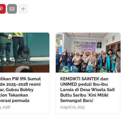
ntikan PW IPA Sumut
KEMDIKTI SAINTEK dan
ode 2025–2028 resmi
UNIMED peduli Ibu-ibu
lar, Gubsu Bobby
Lansia di Desa Wisata Sait
tion Tekankan
Buttu Saribu 'Kini Miliki
borasi pemuda
Semangat Baru'
9, 2026
August 01, 2025