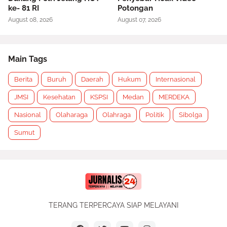
ke- 81 RI
Potongan
August 08, 2026
August 07, 2026
Main Tags
Berita
Buruh
Daerah
Hukum
Internasional
JMSI
Kesehatan
KSPSI
Medan
MERDEKA
Nasional
Olaharaga
Olahraga
Politik
Sibolga
Sumut
TERANG TERPERCAYA SIAP MELAYANI