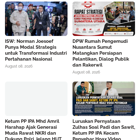
ISW: Norman Joesoef
DPW Rumah Pengemudi
Punya Modal Strategis
Nusantara Sumut
untuk Transformasi Industri
Matangkan Persiapan
Pertahanan Nasional
Pelantikan, Dialog Publik
dan Rakerwil
August 08, 2026
August 08, 2026
Ketum PP IPA Mhd Amril
Luruskan Pernyataan
Harahap Ajak Generasi
Zulhas Soal Padi dan Sawit,
Muda Rawat NKRI dan
Ketum PP IPA Kecam
Dukung Polri Jelang HUT
Penyebar Hoax Video