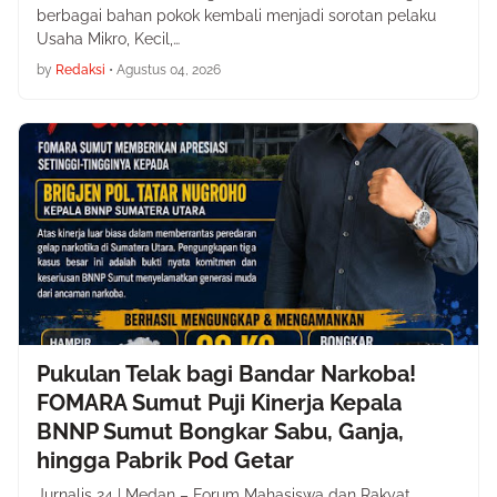
berbagai bahan pokok kembali menjadi sorotan pelaku
Usaha Mikro, Kecil,…
by
Redaksi
•
Agustus 04, 2026
Pukulan Telak bagi Bandar Narkoba!
FOMARA Sumut Puji Kinerja Kepala
BNNP Sumut Bongkar Sabu, Ganja,
hingga Pabrik Pod Getar
Jurnalis 24 | Medan – Forum Mahasiswa dan Rakyat