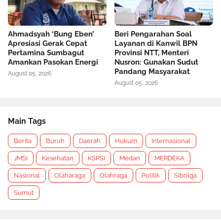
Ahmadsyah ‘Bung Eben’
Beri Pengarahan Soal
Apresiasi Gerak Cepat
Layanan di Kanwil BPN
Pertamina Sumbagut
Provinsi NTT, Menteri
Amankan Pasokan Energi
Nusron: Gunakan Sudut
Pandang Masyarakat
August 05, 2026
August 05, 2026
Main Tags
Berita
Buruh
Daerah
Hukum
Internasional
JMSI
Kesehatan
KSPSI
Medan
MERDEKA
Nasional
Olaharaga
Olahraga
Politik
Sibolga
Sumut