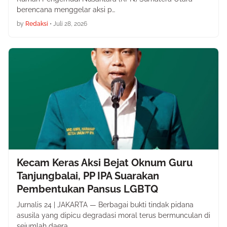
berencana menggelar aksi p…
by
Redaksi
•
Juli 28, 2026
Kecam Keras Aksi Bejat Oknum Guru
Tanjungbalai, PP IPA Suarakan
Pembentukan Pansus LGBTQ
Jurnalis 24 | JAKARTA — Berbagai bukti tindak pidana
asusila yang dipicu degradasi moral terus bermunculan di
sejumlah daera…