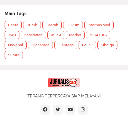
Main Tags
Berita
Buruh
Daerah
Hukum
Internasional
JMSI
Kesehatan
KSPSI
Medan
MERDEKA
Nasional
Olaharaga
Olahraga
Politik
Sibolga
Sumut
TERANG TERPERCAYA SIAP MELAYANI