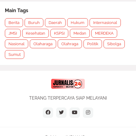
Main Tags
Berita
Buruh
Daerah
Hukum
Internasional
JMSI
Kesehatan
KSPSI
Medan
MERDEKA
Nasional
Olaharaga
Olahraga
Politik
Sibolga
Sumut
TERANG TERPERCAYA SIAP MELAYANI