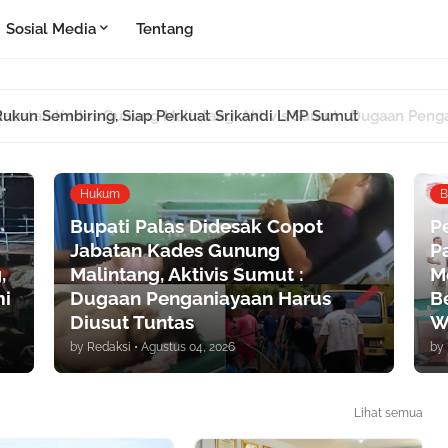
Sosial Media
Tentang
Rukun Sembiring, Siap Perkuat Srikandi LMP Sumut
Hukum
B
Bupati Palas Didesak Copot
P
Jabatan Kades Gunung
P
,
Malintang, Aktivis Sumut :
M
mi
Dugaan Penganiayaan Harus
B
Diusut Tuntas
W
by
Redaksi
•
Agustus 04, 2026
by
Lihat semua