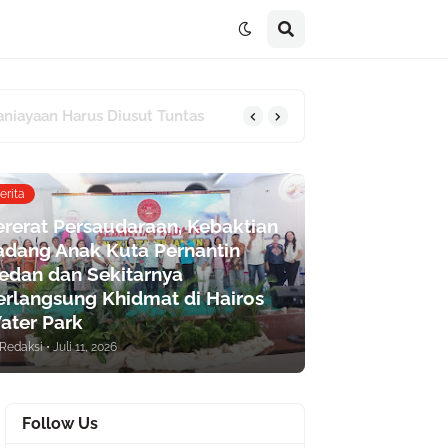
erita
ererat Persaudaraan, Kebaktian
adang Anak Kuta Pernantin
edan dan Sekitarnya
erlangsung Khidmat di Hairos
ater Park
Redaksi
•
Juli 11, 2026
Follow Us