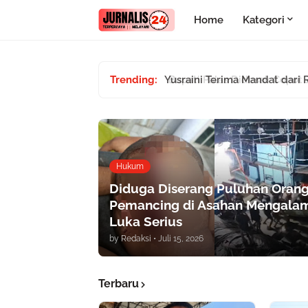
Home
Kategori
Trending:
Yusraini Terima Mandat dari 
Hukum
Diduga Diserang Puluhan Orang
Pemancing di Asahan Mengala
Luka Serius
by
Redaksi
•
Juli 15, 2026
Terbaru