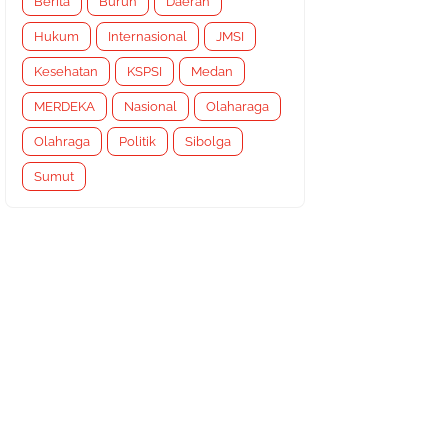
Berita
Buruh
Daerah
Hukum
Internasional
JMSI
Kesehatan
KSPSI
Medan
MERDEKA
Nasional
Olaharaga
Olahraga
Politik
Sibolga
Sumut