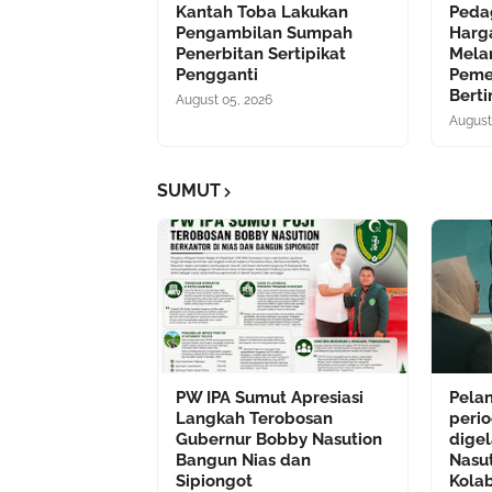
Kantah Toba Lakukan
Peda
Pengambilan Sumpah
Harg
Penerbitan Sertipikat
Mela
Pengganti
Peme
Bert
August 05, 2026
August
SUMUT
PW IPA Sumut Apresiasi
Pela
Langkah Terobosan
peri
Gubernur Bobby Nasution
dige
Bangun Nias dan
Nasu
Sipiongot
Kola