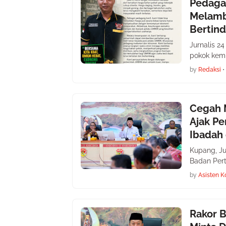
Pedaga
Melamb
Bertin
Jurnalis 2
pokok kemb
by
Redaksi
•
Cegah 
Ajak Pe
Ibadah 
Kupang, Ju
Badan Per
by
Asisten K
Rakor 