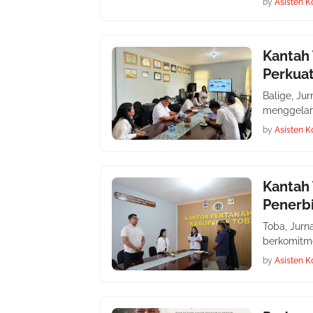
by
Asisten K
Kantah 
Perkuat
Balige, Ju
menggelar
by
Asisten K
Kantah
Penerbi
Toba, Jurn
berkomitm
by
Asisten K