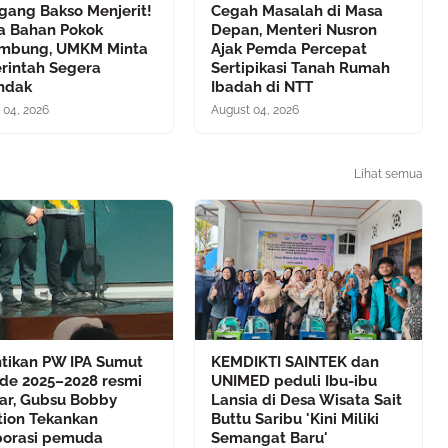
gang Bakso Menjerit!
Cegah Masalah di Masa
a Bahan Pokok
Depan, Menteri Nusron
mbung, UMKM Minta
Ajak Pemda Percepat
rintah Segera
Sertipikasi Tanah Rumah
indak
Ibadah di NTT
 04, 2026
August 04, 2026
Lihat semua
ntikan PW IPA Sumut
KEMDIKTI SAINTEK dan
ode 2025–2028 resmi
UNIMED peduli Ibu-ibu
lar, Gubsu Bobby
Lansia di Desa Wisata Sait
tion Tekankan
Buttu Saribu 'Kini Miliki
borasi pemuda
Semangat Baru'