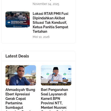
November 04, 2025
Lokasi RTAR PMII Fusi
Dipindahkan Akibat
Situasi Tak Kondusif,
Ketua Panitia Sempat
Tertahan
Mei 10, 2026
Latest Deals
Ahmadsyah ‘Bung
Beri Pengarahan
Eben’ Apresiasi
Soal Layanan di
Gerak Cepat
Kanwil BPN
Pertamina
Provinsi NTT,
Sumbagut
Menteri Nusron: