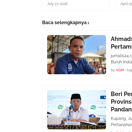
July 27, 2026
April 0
Baca selengkapnya
Ahmads
Pertam
jurnalis2
Buruh Indo
by
AGM
•
Agu
Beri Pe
Provins
Pandan
Kupang, Ju
Pertanahan