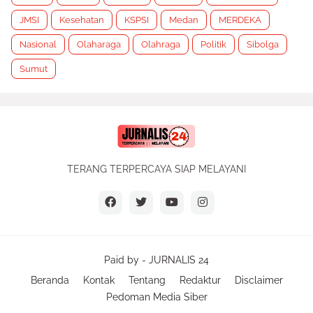
JMSI
Kesehatan
KSPSI
Medan
MERDEKA
Nasional
Olaharaga
Olahraga
Politik
Sibolga
Sumut
TERANG TERPERCAYA SIAP MELAYANI
Paid by -
JURNALIS 24
Beranda
Kontak
Tentang
Redaktur
Disclaimer
Pedoman Media Siber