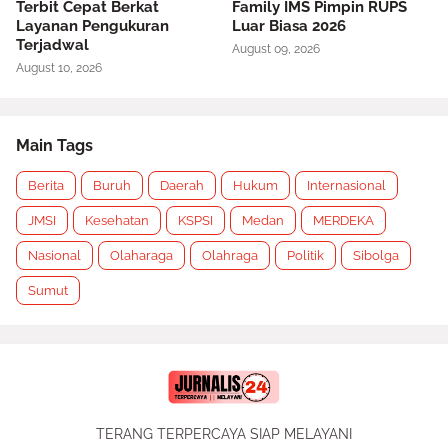
Terbit Cepat Berkat
Family IMS Pimpin RUPS
Layanan Pengukuran
Luar Biasa 2026
Terjadwal
August 09, 2026
August 10, 2026
Main Tags
Berita
Buruh
Daerah
Hukum
Internasional
JMSI
Kesehatan
KSPSI
Medan
MERDEKA
Nasional
Olaharaga
Olahraga
Politik
Sibolga
Sumut
TERANG TERPERCAYA SIAP MELAYANI