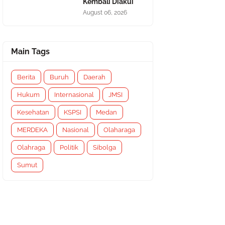
Kembali Diakui
August 06, 2026
Main Tags
Berita
Buruh
Daerah
Hukum
Internasional
JMSI
Kesehatan
KSPSI
Medan
MERDEKA
Nasional
Olaharaga
Olahraga
Politik
Sibolga
Sumut