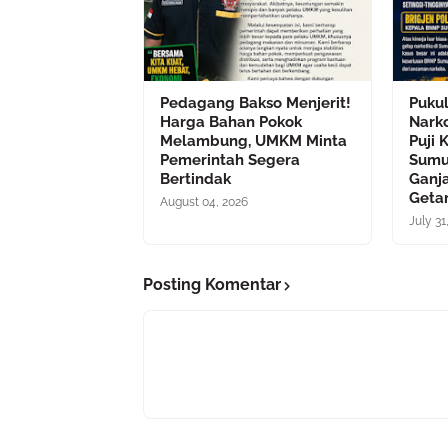
Pedagang Bakso Menjerit!
Puku
Harga Bahan Pokok
Nark
Melambung, UMKM Minta
Puji 
Pemerintah Segera
Sumu
Bertindak
Ganja
Geta
August 04, 2026
July 31
Posting Komentar