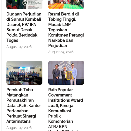
Dugaan Perjudian
Resmi Berdiri di
di Sumut Kembali
Tebing Tinggi,
Disorot, PW IPA
Macab LMP
Sumut Desak
Tegaskan
Polda Bertindak
Komitmen Perangi
Tegas
Narkoba dan
Perjudian
August 07, 2026
August 07, 2026
Pemkab Toba
Raih Popular
Matangkan
Government
Pemutakhiran
Institutions Award
Data LP2B, Kantor
2026, Kinerja
Pertanahan
Komunikasi
Perkuat Sinergi
Publik
Antarinstansi
Kementerian
ATR/BPN
August 07, 2026