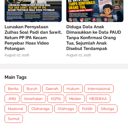
Luruskan Pernyataan
Diduga Data Anak
Zulhas Soal Padi dan Sawit,
Dimasukkan ke Data PAUD
Ketum PP IPA Kecam
Tanpa Konfirmasi Orang
Penyebar Hoax Video
Tua, Sejumlah Anak
Potongan
Disebut Terdampak
August 07, 2026
August 07, 2026
Main Tags
Berita
Buruh
Daerah
Hukum
Internasional
JMSI
Kesehatan
KSPSI
Medan
MERDEKA
Nasional
Olaharaga
Olahraga
Politik
Sibolga
Sumut