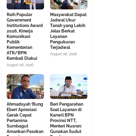
Raih Popular
Masyarakat Dapat
Government
Jadwal Ukur
Institutions Award
Tanah yang Lebih
2026, Kinerja
Jelas Berkat
Komunikasi
Layanan
Publik
Pengukuran
Kementerian
Terjadwal
ATR/BPN
August 06, 2026
Kembali Diakui
August 06, 2026
Ahmadsyah ‘Bung
Beri Pengarahan
Eben’ Apresiasi
Soal Layanan di
Gerak Cepat
Kanwil BPN
Pertamina
Provinsi NTT,
Sumbagut
Menteri Nusron:
Amankan Pasokan
Gunakan Sudut