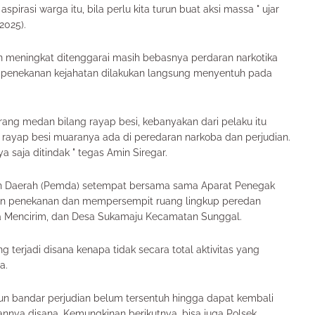
spirasi warga itu, bila perlu kita turun buat aksi massa " ujar
/2025).
n meningkat ditenggarai masih bebasnya perdaran narkotika
am penekanan kejahatan dilakukan langsung menyentuh pada
rang medan bilang rayap besi, kebanyakan dari pelaku itu
rayap besi muaranya ada di peredaran narkoba dan perjudian.
saja ditindak " tegas Amin Siregar.
h Daerah (Pemda) setempat bersama sama Aparat Penegak
n penekanan dan mempersempit ruang lingkup peredan
esa Mencirim, dan Desa Sukamaju Kecamatan Sunggal.
terjadi disana kenapa tidak secara total aktivitas yang
a.
 bandar perjudian belum tersentuh hingga dapat kembali
nnya disana. Kemungkinan berikutnya, bisa juga Polsek