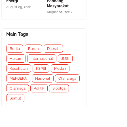
Energi
Pandang
Masyarakat
August 05, 2026
August 05, 2026
Main Tags
Berita
Buruh
Daerah
Hukum
Internasional
JMSI
Kesehatan
KSPSI
Medan
MERDEKA
Nasional
Olaharaga
Olahraga
Politik
Sibolga
Sumut