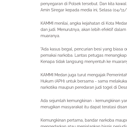
penyegaran di Polsek tersebut. Dan kita kawal a
Amin Siregar kepada media ini, Selasa (04/11
KAMMI menilai, angka kejahatan di Kota Meda
dan judi. Menurutnya, akan lebih efektif dal
muaranya.
"Ada kasus begal, pencurian besi yang biasa o
pemakai narkoba. Lantas petugas menangkap 
Kenapa tidak langsung menyentuh ke muaranya 
KAMMI Medan juga turut mengajak Pemerinta
Hukum (APH) untuk bersama - sama melakuka
narkotika maupun peredaran judi togel di D
Ada sejumlah kemungkinan - kemungkinan yang 
merugikan masyarakat itu dapat teratasi disan
Kemungkinan pertama, bandar narkoba maupun
mengedarkan atau menjalankan bisnis perjudia