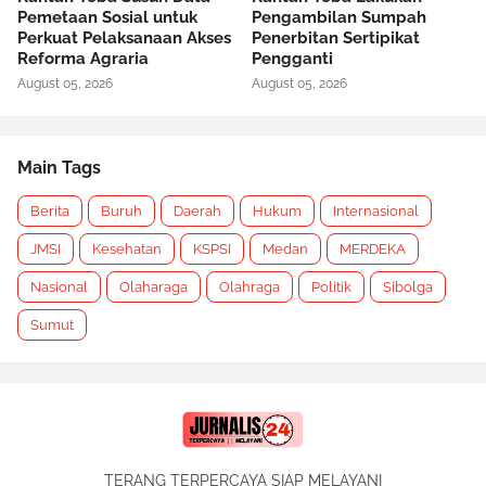
Pemetaan Sosial untuk
Pengambilan Sumpah
Perkuat Pelaksanaan Akses
Penerbitan Sertipikat
Reforma Agraria
Pengganti
August 05, 2026
August 05, 2026
Main Tags
Berita
Buruh
Daerah
Hukum
Internasional
JMSI
Kesehatan
KSPSI
Medan
MERDEKA
Nasional
Olaharaga
Olahraga
Politik
Sibolga
Sumut
TERANG TERPERCAYA SIAP MELAYANI