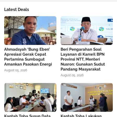
Latest Deals
Ahmadsyah ‘Bung Eben’
Beri Pengarahan Soal
Apresiasi Gerak Cepat
Layanan di Kanwil BPN
Pertamina Sumbagut
Provinsi NTT, Menteri
Amankan Pasokan Energi
Nusron: Gunakan Sudut
Pandang Masyarakat
August 05, 2026
August 05, 2026
Kantah Toba Susun Data
Kantah Toba Lakukan