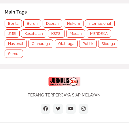
Main Tags
Berita
Buruh
Daerah
Hukum
Internasional
JMSI
Kesehatan
KSPSI
Medan
MERDEKA
Nasional
Olaharaga
Olahraga
Politik
Sibolga
Sumut
TERANG TERPERCAYA SIAP MELAYANI