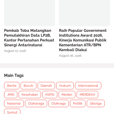
Pemkab Toba Matangkan
Raih Popular Government
Pemutakhiran Data LP2B,
Institutions Award 2026,
Kantor Pertanahan Perkuat
Kinerja Komunikasi Publik
Sinergi Antarinstansi
Kementerian ATR/BPN
Kembali Diakui
August 07, 2026
August 06, 2026
Main Tags
Berita
Buruh
Daerah
Hukum
Internasional
JMSI
Kesehatan
KSPSI
Medan
MERDEKA
Nasional
Olaharaga
Olahraga
Politik
Sibolga
Sumut