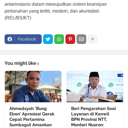
antarinstansi dalam mewujudkan sistem kearsipan
pertanahan yang tertib, modern, dan akuntabel.
(REL/BS/KT)
Facebook
You might like
Ahmadsyah ‘Bung
Beri Pengarahan Soal
Eben’ Apresiasi Gerak
Layanan di Kanwil
Cepat Pertamina
BPN Provinsi NTT,
Sumbagut Amankan
Menteri Nusron: