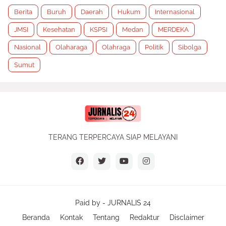
Berita
Buruh
Daerah
Hukum
Internasional
JMSI
Kesehatan
KSPSI
Medan
MERDEKA
Nasional
Olaharaga
Olahraga
Politik
Sibolga
Sumut
TERANG TERPERCAYA SIAP MELAYANI
Paid by -
JURNALIS 24
Beranda
Kontak
Tentang
Redaktur
Disclaimer