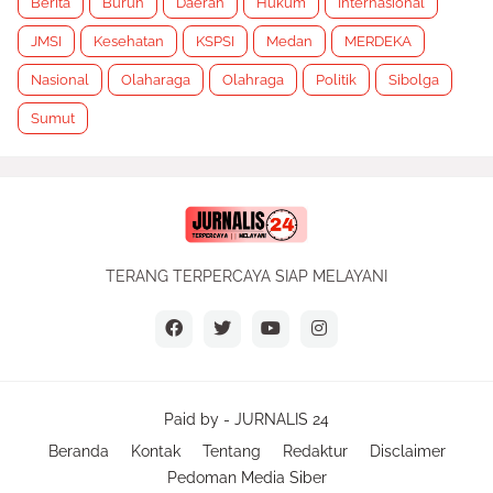
Berita
Buruh
Daerah
Hukum
Internasional
JMSI
Kesehatan
KSPSI
Medan
MERDEKA
Nasional
Olaharaga
Olahraga
Politik
Sibolga
Sumut
TERANG TERPERCAYA SIAP MELAYANI
Paid by -
JURNALIS 24
Beranda
Kontak
Tentang
Redaktur
Disclaimer
Pedoman Media Siber