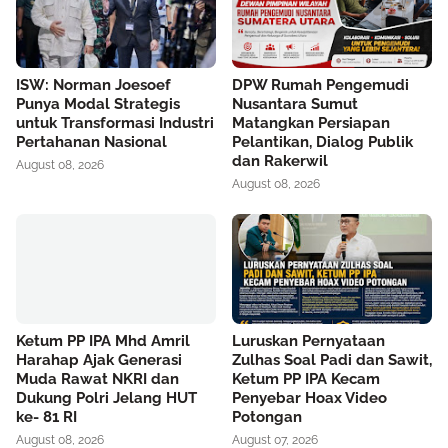
ISW: Norman Joesoef
DPW Rumah Pengemudi
Punya Modal Strategis
Nusantara Sumut
untuk Transformasi Industri
Matangkan Persiapan
Pertahanan Nasional
Pelantikan, Dialog Publik
dan Rakerwil
August 08, 2026
August 08, 2026
Ketum PP IPA Mhd Amril
Luruskan Pernyataan
Harahap Ajak Generasi
Zulhas Soal Padi dan Sawit,
Muda Rawat NKRI dan
Ketum PP IPA Kecam
Dukung Polri Jelang HUT
Penyebar Hoax Video
ke- 81 RI
Potongan
August 08, 2026
August 07, 2026