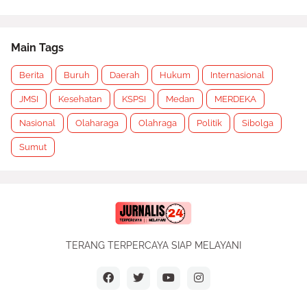
Main Tags
Berita
Buruh
Daerah
Hukum
Internasional
JMSI
Kesehatan
KSPSI
Medan
MERDEKA
Nasional
Olaharaga
Olahraga
Politik
Sibolga
Sumut
TERANG TERPERCAYA SIAP MELAYANI