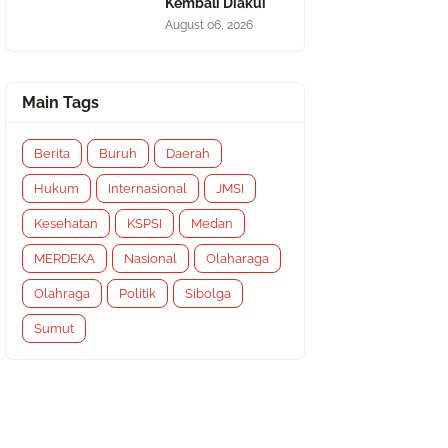
Kembali Diakui
August 06, 2026
Main Tags
Berita
Buruh
Daerah
Hukum
Internasional
JMSI
Kesehatan
KSPSI
Medan
MERDEKA
Nasional
Olaharaga
Olahraga
Politik
Sibolga
Sumut