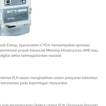
Youth Energy Appreciation (CYEA) menyampaikan apresiasi
plementasi proyek Advanced Metering Infrastructure (AMI) atau
igital sektor ketenagalistrikan nasional.
omitmen PLN dalam menghadirkan sistem pelayanan kelistrikan
n berorientasi pada kepentingan masyarakat.
 dari arah kepemimpinan Direktur Utama PLN, Darmawan Prasodjo,