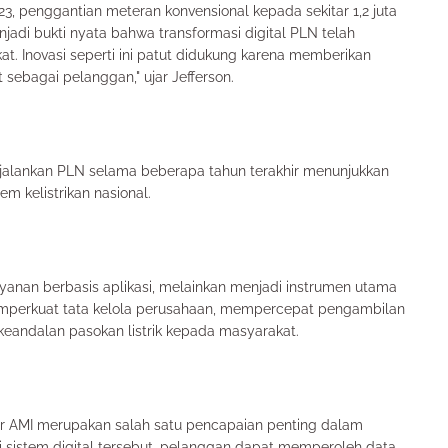
3, penggantian meteran konvensional kepada sekitar 1,2 juta
njadi bukti nyata bahwa transformasi digital PLN telah
. Inovasi seperti ini patut didukung karena memberikan
ebagai pelanggan," ujar Jefferson.
 dijalankan PLN selama beberapa tahun terakhir menunjukkan
m kelistrikan nasional.
layanan berbasis aplikasi, melainkan menjadi instrumen utama
memperkuat tata kelola perusahaan, mempercepat pengambilan
keandalan pasokan listrik kepada masyarakat.
er AMI merupakan salah satu pencapaian penting dalam
lui sistem digital tersebut, pelanggan dapat memperoleh data