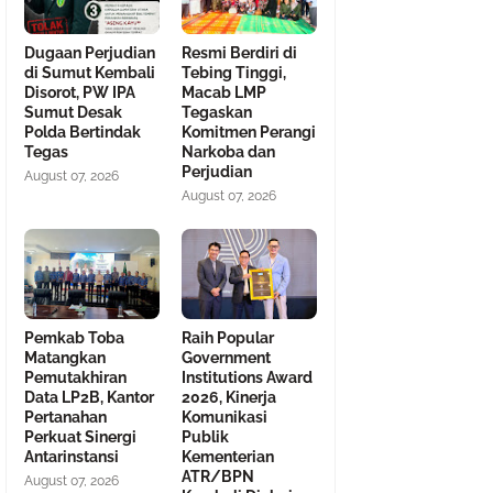
Dugaan Perjudian
Resmi Berdiri di
di Sumut Kembali
Tebing Tinggi,
Disorot, PW IPA
Macab LMP
Sumut Desak
Tegaskan
Polda Bertindak
Komitmen Perangi
Tegas
Narkoba dan
Perjudian
August 07, 2026
August 07, 2026
Pemkab Toba
Raih Popular
Matangkan
Government
Pemutakhiran
Institutions Award
Data LP2B, Kantor
2026, Kinerja
Pertanahan
Komunikasi
Perkuat Sinergi
Publik
Antarinstansi
Kementerian
ATR/BPN
August 07, 2026