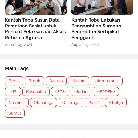
Kantah Toba Susun Data
Kantah Toba Lakukan
Pemetaan Sosial untuk
Pengambilan Sumpah
Perkuat Pelaksanaan Akses
Penerbitan Sertipikat
Reforma Agraria
Pengganti
August 05, 2026
August 05, 2026
Main Tags
Berita
Buruh
Daerah
Hukum
Internasional
JMSI
Kesehatan
KSPSI
Medan
MERDEKA
Nasional
Olaharaga
Olahraga
Politik
Sibolga
Sumut