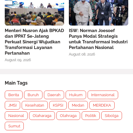
Menteri Nusron Ajak BPKAD
ISW: Norman Joesoef
dan IPPAT Se-Jateng
Punya Modal Strategis
Perkuat Sinergi Wujudkan
untuk Transformasi Industri
Transformasi Layanan
Pertahanan Nasional
Pertanahan
August 08, 2026
August 09, 2026
Main Tags
Berita
Buruh
Daerah
Hukum
Internasional
JMSI
Kesehatan
KSPSI
Medan
MERDEKA
Nasional
Olaharaga
Olahraga
Politik
Sibolga
Sumut