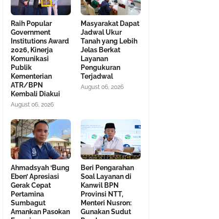
Raih Popular
Masyarakat Dapat
Government
Jadwal Ukur
Institutions Award
Tanah yang Lebih
2026, Kinerja
Jelas Berkat
Komunikasi
Layanan
Publik
Pengukuran
Kementerian
Terjadwal
ATR/BPN
August 06, 2026
Kembali Diakui
August 06, 2026
Ahmadsyah ‘Bung
Beri Pengarahan
Eben’ Apresiasi
Soal Layanan di
Gerak Cepat
Kanwil BPN
Pertamina
Provinsi NTT,
Sumbagut
Menteri Nusron:
Amankan Pasokan
Gunakan Sudut