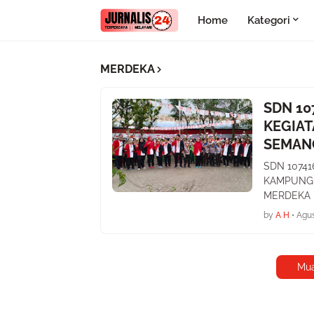
Home
Kategori
MERDEKA
SDN 10
KEGIAT
SEMAN
SDN 1074
KAMPUNG 
MERDEKA ..
by
A H
•
Agus
Mua