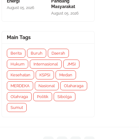
Energi
Pandang
Masyarakat
August 05, 2026
August 05, 2026
Main Tags
Berita
Buruh
Daerah
Hukum
Internasional
JMSI
Kesehatan
KSPSI
Medan
MERDEKA
Nasional
Olaharaga
Olahraga
Politik
Sibolga
Sumut