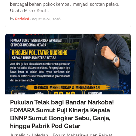
berbagai bahan pokok kembali menjadi sorotan pelaku
Usaha Mikro, Kecil,…
by
Redaksi
•
Agustus 04, 2026
Pukulan Telak bagi Bandar Narkoba!
FOMARA Sumut Puji Kinerja Kepala
BNNP Sumut Bongkar Sabu, Ganja,
hingga Pabrik Pod Getar
Jurnalis 24 | Medan – Forum Mahasiswa dan Rakyat