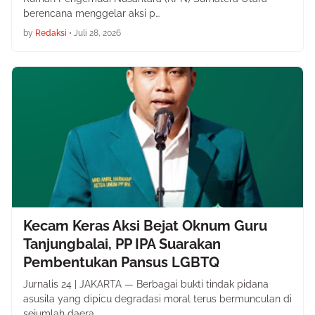
berencana menggelar aksi p…
by
Redaksi
•
Juli 28, 2026
Kecam Keras Aksi Bejat Oknum Guru
Tanjungbalai, PP IPA Suarakan
Pembentukan Pansus LGBTQ
Jurnalis 24 | JAKARTA — Berbagai bukti tindak pidana
asusila yang dipicu degradasi moral terus bermunculan di
sejumlah daera…