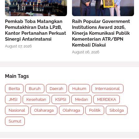
Pemkab Toba Matangkan
Raih Popular Government
Pemutakhiran Data LP2B,
Institutions Award 2026,
Kantor Pertanahan Perkuat
Kinerja Komunikasi Publik
Sinergi Antarinstansi
Kementerian ATR/BPN
Kembali Diakui
August 07, 2026
August 06, 2026
Main Tags
Berita
Buruh
Daerah
Hukum
Internasional
JMSI
Kesehatan
KSPSI
Medan
MERDEKA
Nasional
Olaharaga
Olahraga
Politik
Sibolga
Sumut