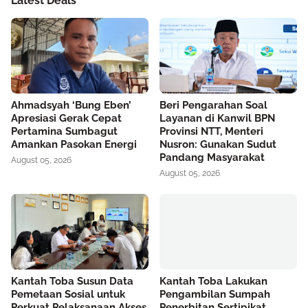
Latest Deals
Ahmadsyah ‘Bung Eben’
Beri Pengarahan Soal
Apresiasi Gerak Cepat
Layanan di Kanwil BPN
Pertamina Sumbagut
Provinsi NTT, Menteri
Amankan Pasokan Energi
Nusron: Gunakan Sudut
Pandang Masyarakat
August 05, 2026
August 05, 2026
Kantah Toba Susun Data
Kantah Toba Lakukan
Pemetaan Sosial untuk
Pengambilan Sumpah
Perkuat Pelaksanaan Akses
Penerbitan Sertipikat