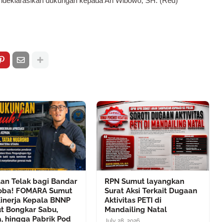
endeklarasikan dukungan kepada Ari Wibowo, SH. (Red)
lan Telak bagi Bandar
RPN Sumut layangkan
oba! FOMARA Sumut
Surat Aksi Terkait Dugaan
Kinerja Kepala BNNP
Aktivitas PETI di
t Bongkar Sabu,
Mandailing Natal
, hingga Pabrik Pod
July 28, 2026