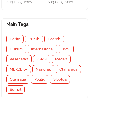
August 05, 2026
August 05, 2026
Main Tags
Berita
Buruh
Daerah
Hukum
Internasional
JMSI
Kesehatan
KSPSI
Medan
MERDEKA
Nasional
Olaharaga
Olahraga
Politik
Sibolga
Sumut