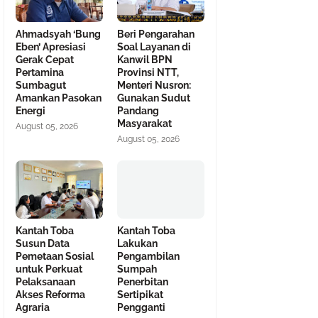
Ahmadsyah ‘Bung
Beri Pengarahan
Eben’ Apresiasi
Soal Layanan di
Gerak Cepat
Kanwil BPN
Pertamina
Provinsi NTT,
Sumbagut
Menteri Nusron:
Amankan Pasokan
Gunakan Sudut
Energi
Pandang
Masyarakat
August 05, 2026
August 05, 2026
Kantah Toba
Kantah Toba
Susun Data
Lakukan
Pemetaan Sosial
Pengambilan
untuk Perkuat
Sumpah
Pelaksanaan
Penerbitan
Akses Reforma
Sertipikat
Agraria
Pengganti