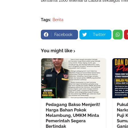
bersama 1000 Milenial di Labura sekaligus m
Tags:
Berita
Facebook
Twitter
You might like
Pedagang Bakso Menjerit!
Puku
Harga Bahan Pokok
Nark
Melambung, UMKM Minta
Puji 
Pemerintah Segera
Sumu
Bertindak
Ganja