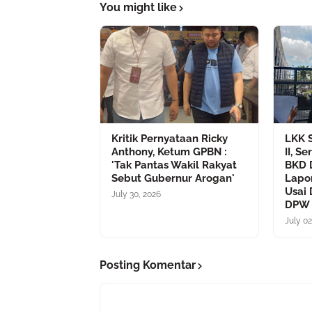
You might like
Kritik Pernyataan Ricky
LKK S
Anthony, Ketum GPBN :
II, S
'Tak Pantas Wakil Rakyat
BKD 
Sebut Gubernur Arogan'
Lapo
Usai 
July 30, 2026
DPW 
July 02
Posting Komentar