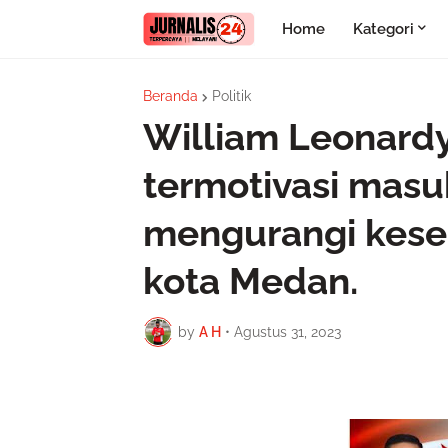
Home
Kategori
Beranda
Politik
William Leonardy
termotivasi masuk
mengurangi kesen
kota Medan.
by
A H
•
Agustus 31, 2023