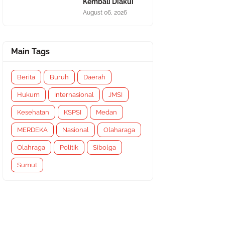
Kembali Diakui
August 06, 2026
Main Tags
Berita
Buruh
Daerah
Hukum
Internasional
JMSI
Kesehatan
KSPSI
Medan
MERDEKA
Nasional
Olaharaga
Olahraga
Politik
Sibolga
Sumut