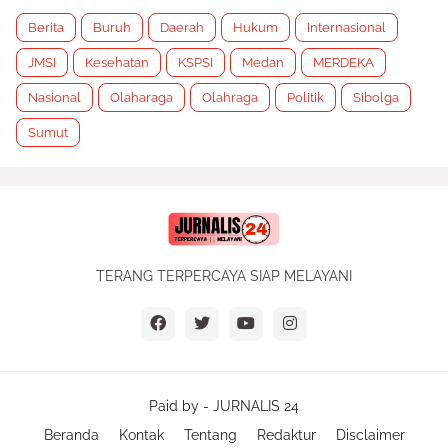
Berita
Buruh
Daerah
Hukum
Internasional
JMSI
Kesehatan
KSPSI
Medan
MERDEKA
Nasional
Olaharaga
Olahraga
Politik
Sibolga
Sumut
TERANG TERPERCAYA SIAP MELAYANI
Paid by -
JURNALIS 24
Beranda
Kontak
Tentang
Redaktur
Disclaimer