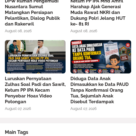
DPW Rumah Pengemudi
Ketum PP IPA Mhd Amril
Nusantara Sumut
Harahap Ajak Generasi
Matangkan Persiapan
Muda Rawat NKRI dan
Pelantikan, Dialog Publik
Dukung Polri Jelang HUT
dan Rakerwil
ke- 81 RI
August 08, 2026
August 08, 2026
Luruskan Pernyataan
Diduga Data Anak
Zulhas Soal Padi dan Sawit,
Dimasukkan ke Data PAUD
Ketum PP IPA Kecam
Tanpa Konfirmasi Orang
Penyebar Hoax Video
Tua, Sejumlah Anak
Potongan
Disebut Terdampak
August 07, 2026
August 07, 2026
Main Tags