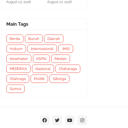
August 07, 2026
August 07, 2026
Main Tags
Berita
Buruh
Daerah
Hukum
Internasional
JMSI
Kesehatan
KSPSI
Medan
MERDEKA
Nasional
Olaharaga
Olahraga
Politik
Sibolga
Sumut