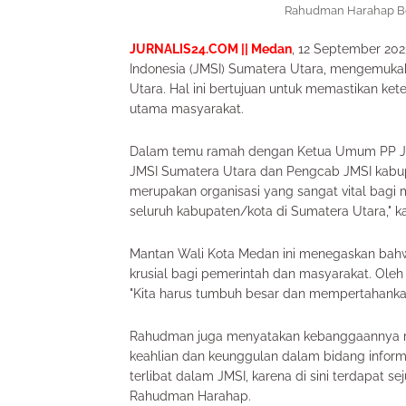
Rahudman Harahap Be
JURNALIS24.COM || Medan
, 12 September 20
Indonesia (JMSI) Sumatera Utara, mengemuk
Utara. Hal ini bertujuan untuk memastikan kete
utama masyarakat.
Dalam temu ramah dengan Ketua Umum PP JMSI
JMSI Sumatera Utara dan Pengcab JMSI kabu
merupakan organisasi yang sangat vital bagi m
seluruh kabupaten/kota di Sumatera Utara," k
Mantan Wali Kota Medan ini menegaskan bahwa
krusial bagi pemerintah dan masyarakat. Oleh 
"Kita harus tumbuh besar dan mempertahankan 
Rahudman juga menyatakan kebanggaannya me
keahlian dan keunggulan dalam bidang inform
terlibat dalam JMSI, karena di sini terdapat s
Rahudman Harahap.