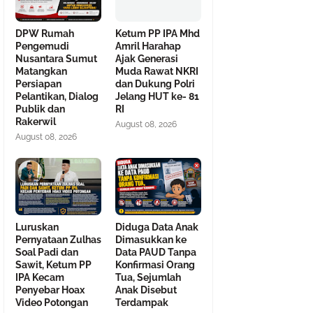
DPW Rumah
Ketum PP IPA Mhd
Pengemudi
Amril Harahap
Nusantara Sumut
Ajak Generasi
Matangkan
Muda Rawat NKRI
Persiapan
dan Dukung Polri
Pelantikan, Dialog
Jelang HUT ke- 81
Publik dan
RI
Rakerwil
August 08, 2026
August 08, 2026
Luruskan
Diduga Data Anak
Pernyataan Zulhas
Dimasukkan ke
Soal Padi dan
Data PAUD Tanpa
Sawit, Ketum PP
Konfirmasi Orang
IPA Kecam
Tua, Sejumlah
Penyebar Hoax
Anak Disebut
Video Potongan
Terdampak