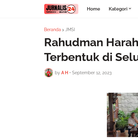
Home
Kategori
Beranda
JMSI
Rahudman Harah
Terbentuk di Se
by
A H
•
September 12, 2023